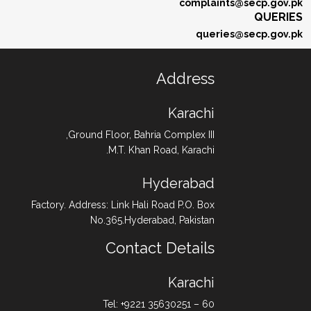
complaints@secp.gov.pk
QUERIES
queries@secp.gov.pk
Address
Karachi
Ground Floor, Bahria Complex III,
M.T. Khan Road, Karachi.
Hyderabad
Factory. Address: Link Hali Road P.O. Box
No.365.Hyderabad, Pakistan
Contact Details
Karachi
Tel: +9221 35630251 – 60