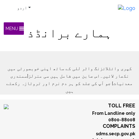
اردو
ہمارے برانڈذ
MENU
کپری وائٹلائزنگ واٹر للی کے ساتھ اپنی خوبصورتی میں
نکھار لائیں۔اس صابن میں شامل ہیں سی منرلز[سمندری
معدنیات] جو آپ کی جلد کو ہر دم نرم اور تروتازہ رکھتے
ہیں
TOLL FREE
From Landline only
0800-88008
COMPLAINTS
sdms.secp.gov.pk