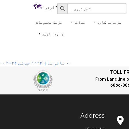
Search Button
Search
اردو
for:
سرمایہ کاری
میڈیا
مزید معلومات
رابطہ کریں
←
مالی سال ۲۰۲۳
نوٹس ۲۰۲۴
→
TOLL F
From Landline o
0800-88
Address