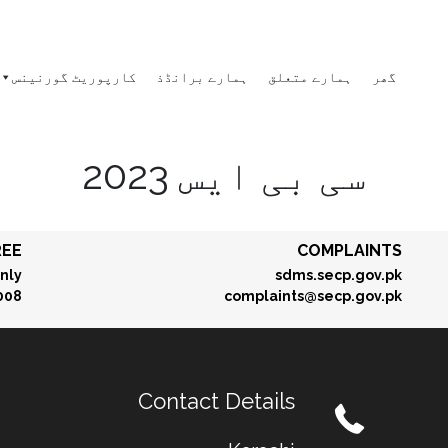
گھر
ہمارے متعلق
ہمارے برانڈذ
کارپوریٹ گورنینس
سی بی ایس 2023
REE
COMPLAINTS
nly
sdms.secp.gov.pk
008
complaints@secp.gov.pk
Contact Details