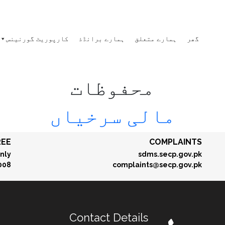
گھر
ہمارے متعلق
ہمارے برانڈذ
کارپوریٹ گورنینس
محفوظات
مالی سرخیاں
REE
COMPLAINTS
nly
sdms.secp.gov.pk
008
complaints@secp.gov.pk
Contact Details