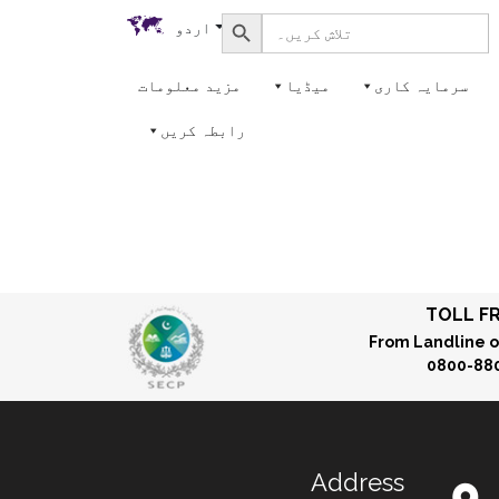
Search Button
Search
اردو
for:
سرمایہ کاری
میڈیا
مزید معلومات
رابطہ کریں
TOLL F
From Landline o
0800-88
Address